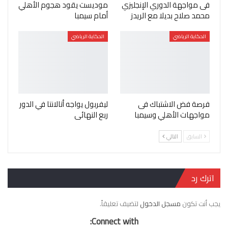
فى مواجهة الدوري الإنجليزي
موديست يقود هجوم الأهلي
محمد صلاح بديلا مع الريدز
أمام سيمبا
الحكاية الرياضي
الحكاية الرياضي
فرصة فض الاشتباك فى
ليفربول يواجه أتالانتا في الدور
مواجهات الأهلي وسيمبا
ربع النهائى
السابق
التالي
اترك رد
يجب أنت تكون
مسجل الدخول
لتضيف تعليقاً.
Connect with: