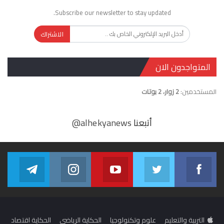
Subscribe our newsletter to stay updated.
الاشتراك
المتواجدون الان
المستخدمين:
2 زوار، 2 بوتات
أتبعنا
@alhekyanews
gram
alhekyanews
Youtube
Twitter
Facebook
egram
in us on Instagram
Join us on Youtube
Join us on Twitter
Join us on Facebook
التربية والتعليم
علوم وتكنولوجيا
الحكاية الرياضي
الحكاية اقتصاد