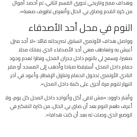
وهداف مميز وتاريخي لدوري القسم الثاني، لم أحصد أموال
من كرة القدم وضاق بي الحال وأتعرض لظروف صعبة».
النوم في محل أحد الأصدقاء
وواصل هداف الأولمبي السابق تصريحاته قائلا: «لا أجد منزل
أعيش به وتعاطف معي أحد الأصدقاء الذي يمتلك محلا
صغيرا، وسمح لي بالنوم داخل جدران المحل، ونظرا لعدم وجود
حمام داخل المحل، أستيقظ صباحا وأّذهب إلى المسجد أو مقر
النادي الأولمبي لدخول الحمام وتناول الإفطار، وأعود في آخر
النهار للنوم مرة أخرى على كنبة داخل المحل».
وأشار داوود: «مش لاقي أكل وأتواجد داخل المحل كل يوم، ولا
أعرف طعم النوم بعد أن ضاق بي الحال، من كثرة التفكير في
الوضع الذي وصلت له بعد أن كنت هدافا».