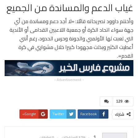
غياب الدعم والمساندة من الجميع
وأختتم داوود تصريحاته قائلا: «لا أجد دعم ومساندة من أي
جهة سواء اتحاد الكرة أو جمعية اللاعبين القدامى أو الأندية
التي لعبت لها الأولمبي والجونة وحرس الحدود، رغم أنني
أعطيت الكثير وبذلت مجهودا كبيرا خلال مشواري في كرة
القدم».
- Advertisement -
129
Google+
Twitter
Facebook
شارك
Pinterest
WhatsApp
البريد الإلكتروني
1
579 المشاركات
0 تعليقات