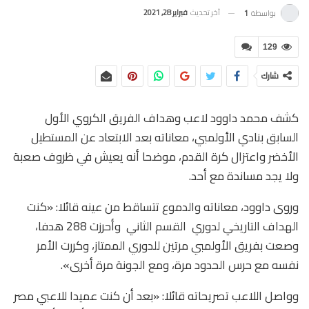
آخر تحديث
فبراير 28, 2021
بواسطة
1
129
شارك
كشف محمد داوود لاعب وهداف الفريق الكروي الأول
السابق بنادي الأولمبي، معاناته بعد الابتعاد عن المستطيل
الأخضر واعتزال كرة القدم، موضحا أنه يعيش في ظروف صعبة
ولا يجد مساندة مع أحد.
وروى داوود، معاناته والدموع تتساقط من عينه قائلا: «كنت
الهداف التاريخي لدوري القسم الثاني وأحرزت 288 هدفا،
وصعت بفريق الأولمبي مرتين للدوري الممتاز، وكررت الأمر
نفسه مع حرس الحدود مرة، ومع الجونة مرة أخرى».
وواصل اللاعب تصريحاته قائلا: «بعد أن كنت عميدا للاعبي مصر