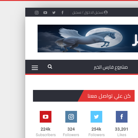
تسجيل الدخول / تسجيل
مشروع فارس الخير
كن علي تواصل معنا
224k
324
254k
33,201
Subscribers
Followers
Followers
Likes