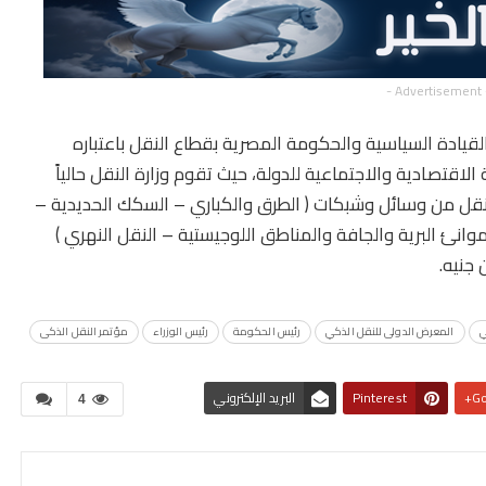
- Advertisement 
لقيادة السياسية والحكومة المصرية بقطاع النقل باعتباره
الاقتصادية والاجتماعية للدولة، حيث تقوم وزارة النقل حالياً
نقل من وسائل وشبكات ( الطرق والكباري – السكك الحديدية –
لموانئ البرية والجافة والمناطق اللوجيستية – النقل النهري )
.
ي
المعرض الدولى للنقل الذكي
رئيس الحكومة
رئيس الوزراء
مؤتمر النقل الذكى
Go
Pinterest
البريد الإلكتروني
4