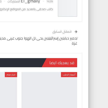
El_gmaily
1639 المشاركات
0 تعليقات
كاتب صحفى بالعديد من المواقع الإلكترون
المقال السابق
تدمير دبابتين إسرائيليتين بحى تل الهوا جنوب غربى مدين
غزة
قد يعجبك ايضا
أسعار الدهب
اخبار مصر