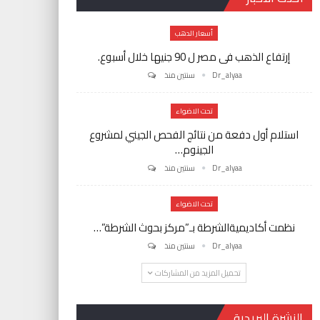
أسعار الدهب
إرتفاع الذهب فى مصر ل 90 جنيها خلال أسبوع.
Dr_alyaa
سنتين منذ
تحت الاضواء
استلام أول دفعة من نتائج الفحص الجيني لمشروع
الجينوم…
Dr_alyaa
سنتين منذ
تحت الاضواء
نظمت أكاديميةالشرطة بـ”مركز بحوث الشرطة”…
Dr_alyaa
سنتين منذ
تحميل المزيد من المشاركات
النشرة البريدية