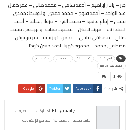
جبر – ياسر إبراهيم – أحمد سامى – محمد هانى – عمر كمال
عبد الواحد – أحمد فتوح – محمد حمدى، والوسط : حمدى
فتحى – إمام عاشور – محمد الننى – مروان عطية – أحمد
السيد زيزو – مهند لاشين – محمود حمادة، والهجوم : محمد
صلاح – مصطفى فتحى – محمود تريزيجيه- عمر مرموش –
مصطفى محمد – محمود كهربا، احمد حسن كوكا .
أمم أفريقيا
اخبار الرياضة
محمد صلاح
منتخب مصر
منتخب مصر وتنزانيا
1
Google+
Twitter
Facebook
شارك
Pinterest
WhatsApp
البريد الإلكتروني
El_gmaily
1639 المشاركات
0 تعليقات
كاتب صحفى بالعديد من المواقع الإلكترونية