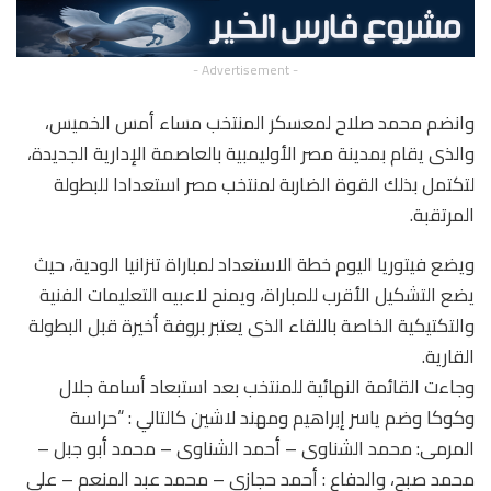
- Advertisement -
وانضم محمد صلاح لمعسكر المنتخب مساء أمس الخميس،
والذى يقام بمدينة مصر الأوليمبية بالعاصمة الإدارية الجديدة،
لتكتمل بذلك القوة الضاربة لمنتخب مصر استعدادا للبطولة
المرتقبة.
ويضع فيتوريا اليوم خطة الاستعداد لمباراة تنزانيا الودية، حيث
يضع التشكيل الأقرب للمباراة، ويمنح لاعبيه التعليمات الفنية
والتكتيكية الخاصة باللقاء الذى يعتبر بروفة أخيرة قبل البطولة
القارية.
وجاءت القائمة النهائية للمنتخب بعد استبعاد أسامة جلال
وكوكا وضم ياسر إبراهيم ومهند لاشين كالتالي : “حراسة
المرمى: محمد الشناوى – أحمد الشناوى – محمد أبو جبل –
محمد صبح، والدفاع : أحمد حجازى – محمد عبد المنعم – على