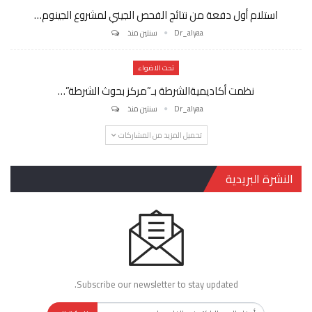
استلام أول دفعة من نتائج الفحص الجيني لمشروع الجينوم…
Dr_alyaa
سنتين منذ
تحت الاضواء
نظمت أكاديميةالشرطة بـ”مركز بحوث الشرطة”…
Dr_alyaa
سنتين منذ
تحميل المزيد من المشاركات
النشرة البريدية
Subscribe our newsletter to stay updated.