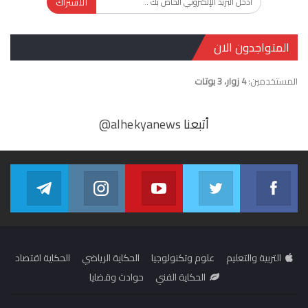
الاشتراك
المتواجدون الان
المستخدمين:
4 زوار، 3 بوتات
أتبعنا
@alhekyanews
gram
alhekyanews
Youtube
Twitter
Facebook
egram
in us on Instagram
Join us on Youtube
Join us on Twitter
Join us on Facebook
التربية والتعليم
علوم وتكنولوجيا
الحكاية الرياضي
الحكاية اقتصاد
الحكاية الفني
حوادث وقضايا