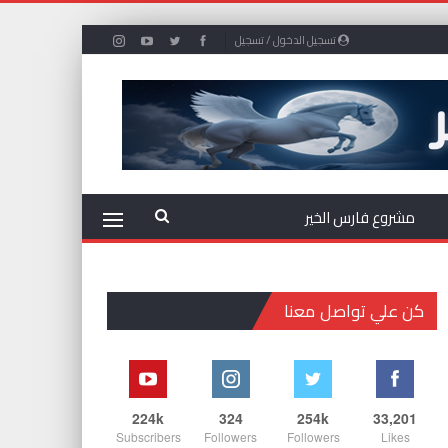
تسجيل الدخول / تسجيل
مشروع فارس الخير
كن علي تواصل معنا
224k
324
254k
33,201
Subscribers
Followers
Followers
Likes