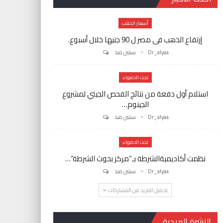
أسعار الدهب
إرتفاع الذهب فى مصر ل 90 جنيها خلال أسبوع.
Dr_alyaa
سنتين منذ
تحت الاضواء
استلام أول دفعة من نتائج الفحص الجيني لمشروع
الجينوم…
Dr_alyaa
سنتين منذ
تحت الاضواء
نظمت أكاديميةالشرطة بـ”مركز بحوث الشرطة”…
Dr_alyaa
سنتين منذ
تحميل المزيد من المشاركات
النشرة البريدية