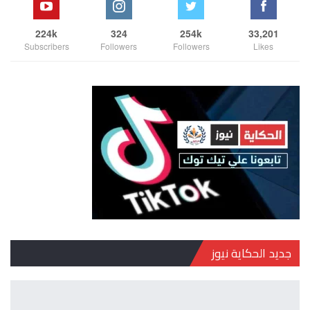
224k
324
254k
33,201
Subscribers
Followers
Followers
Likes
جديد الحكاية نيوز