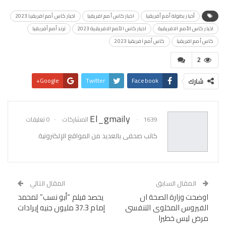
أخبار بطولة أمم أفريقيا
اخبار كاس أمم افريقيا
اخبار كاس أمم افريقيا 2023
اخبار كاس الأمم الافريقية
اخبار كاس الأمم الافريقية 2023
ترند أمم أفريقيا
كاس أمم افريقيا
كاس أمم افريقيا 2023
2
Google+
Twitter
Facebook
شارك
Pinterest
WhatsApp
البريد الإلكتروني
El_gmaily
1639 المشاركات
0 تعليقات
كاتب صحفى بالعديد من المواقع الإلكترونية
المقال السابق
المقال التالي
اوضحت وزارة الصحة ان
يحصد فيلم “أبو نسب” لمحمد
الفيروس المخلوى التنفسى
إمام 37.3 مليون جنيه إيرادات
مرض ليس خطيرا