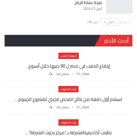
نتيجة نشاط الرياح
أبريل 27, 2024
السابق
التالي
1 من 189
أحدث الأخبار
أسعار الدهب
إرتفاع الذهب فى مصر ل 90 جنيها خلال أسبوع.
Dr_alyaa
سنتين منذ
تحت الاضواء
استلام أول دفعة من نتائج الفحص الجيني لمشروع الجينوم…
Dr_alyaa
سنتين منذ
تحت الاضواء
نظمت أكاديميةالشرطة بـ”مركز بحوث الشرطة”…