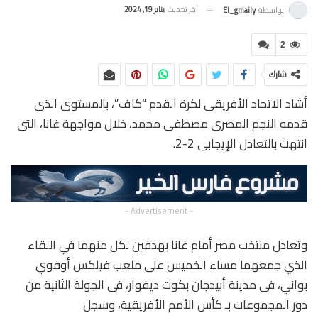
آخر تحديث
يناير 19, 2024
بواسطة
El_gmaily
2
شارك
أشاد الاتحاد الأفريقى لكرة القدم “كاف”، بالمستوى الذى
قدمه النجم المصرى مصطفى محمد، خلال مواجهة غانا، التى
انتهت بالتعادل الإيجابى 2-2.
- Advertisement -
وتعادل منتخب مصر أمام غانا بهدفين لكل منهما في اللقاء
الذي جمعهما مساء الخميس على ملعب فيلكس أوفوي
بواني، فى مدينة أبيدجان بكوت ديفوار، فى الجولة الثانية من
دور المجموعات بـ كأس الأمم الأفريقية، وسجل