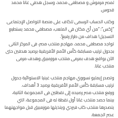
لمصر مرموش و مصطفى محمد، وسجل هدفي غانا محمد
قدوس.
وكتب الحساب الرسمى للكاف على منصة التواصل الإجتماعى
“إكس”: “من أي مكان في الملعب، مصطفي محمد يستطيع
التسجيل! هداف من طراز رفيع”.
تواجد مصطفى محمد، مهاجم منتخب مصر، فى المركز الثانى
بجدول ترتيب مسابقة كأس الأمم الأفريقية برصيد هدفين حتى
الآن بواقع هدف بمرمى منتخب موزمبيق وهدف مرمى
منتخب غانا.
وتصدر إيمليو نسووي مهاجم منتخب غينيا الاستوائية جدول
ترتيب مسابقة كأس الأمم الأفريقية برصيد 3 أهداف.
ورفع منتخب مصر رصيده إلى نقطتين فى المجموعة الثانية،
بينما حصد منتخب غانا أول نقطة له فى المجموعة، التي
يتصدرها منتخب كاب فيردي ويتذيلها موزمبيق قبل مواجهتهما
عصر الجمعة.