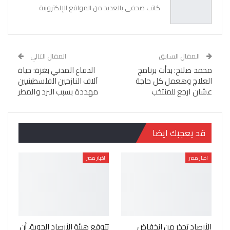
كاتب صحفى بالعديد من المواقع الإلكترونية
المقال السابق
المقال التالي
محمد صلاح: بدأت برنامج
الدفاع المدني بغزة: حياة
العلاج وهعمل كل حاجة
آلاف النازحين الفلسطينيين
عشان ارجع للمنتخب
مهددة بسبب البرد والمطر
قد يعجبك ايضا
اخبار مصر
اخبار مصر
الأرصاد تحذر من انخفاض
تتوقع هيئة الأرصاد الجوية، أن