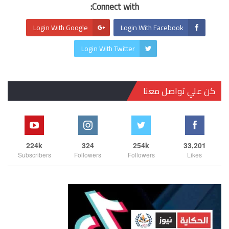
Connect with:
Login With Google
Login With Facebook
Login With Twitter
كن علي تواصل معنا
224k
324
254k
33,201
Subscribers
Followers
Followers
Likes