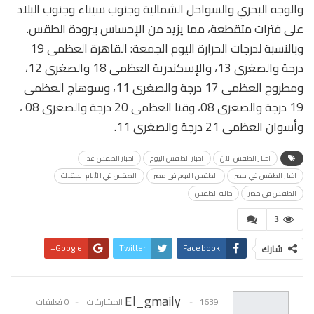
والوجه البحري والسواحل الشمالية وجنوب سيناء وجنوب البلاد
على فترات متقطعة، مما يزيد من الإحساس ببرودة الطقس.
وبالنسبة لدرجات الحرارة اليوم الجمعة: القاهرة العظمى 19
درجة والصغرى 13، والإسكندرية العظمى 18 والصغرى 12،
ومطروح العظمى 17 درجة والصغرى 11، وسوهاج العظمى
19 درجة والصغرى 08، وقنا العظمى 20 درجة والصغرى 08 ،
وأسوان العظمى 21 درجة والصغرى 11.
اخبار الطقس الان
اخبار الطقس اليوم
اخبار الطقس غدا
اخبار الطقس في مصر
الطقس اليوم فى مصر
الطقس في الأيام المقبلة
الطقس في مصر
حالة الطقس
3
Google+
Twitter
Facebook
شارك
Pinterest
WhatsApp
البريد الإلكتروني
El_gmaily
1639 المشاركات
0 تعليقات