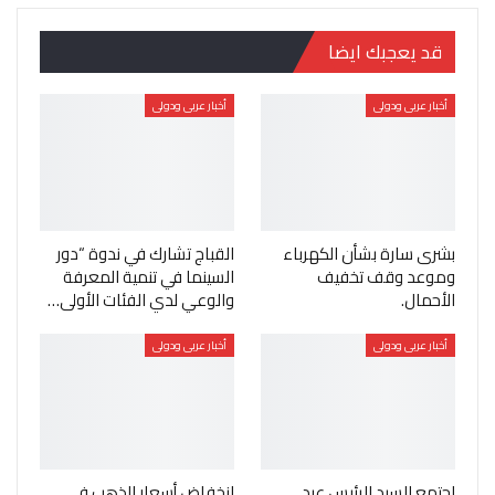
قد يعجبك ايضا
أخبار عربى ودولى
أخبار عربى ودولى
بشرى سارة بشأن الكهرباء
القباج تشارك في ندوة “دور
وموعد وقف تخفيف
السينما في تنمية المعرفة
الأحمال.
والوعي لدي الفئات الأولى…
أخبار عربى ودولى
أخبار عربى ودولى
اجتمع السيد الرئيس عبد
انخفاض أسعار الذهب في