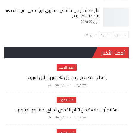
الأرصاد تحذر من انخفاض مستوى الرؤية على جنوب الصعيد
نتيجة نشاط الرياح
أبريل 27, 2024
السابق
التالي
1 من 189
أحدث الأخبار
أسعار الدهب
إرتفاع الذهب فى مصر ل 90 جنيها خلال أسبوع.
Dr_alyaa
سنتين منذ
تحت الاضواء
استلام أول دفعة من نتائج الفحص الجيني لمشروع الجينوم…
Dr_alyaa
سنتين منذ
تحت الاضواء