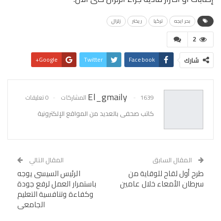
بحر ايجه
تركيا
ريختر
زلزال
2
Google+
Twitter
Facebook
شارك
Pinterest
WhatsApp
البريد الإلكتروني
El_gmaily
1639 المشاركات
0 تعليقات
كاتب صحفى بالعديد من المواقع الإلكترونية
المقال السابق
المقال التالي
طرح أول لقاح للوقاية من
الرئيس السيسى يوجه
سرطان الأمعاء خلال عامين
باستمرار العمل لرفع جودة
وكفاءة وتنافسية التعليم
الجامعى