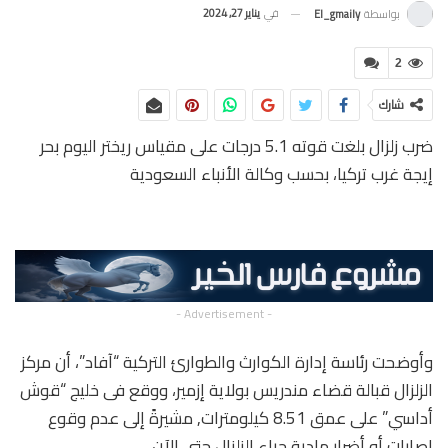
في
يناير 27, 2024
بواسطة
El_gmaily
2
شارك
ضرب زلزال بلغت قوته 5.1 درجات على مقياس ريختر اليوم بحر
إيجة غرب تركيا، بحسب وكالة الأنباء السعودية
- Advertisement -
وأوضحت رئاسة إدارة الكوارث والطوارئ التركية “آفاد”، أن مركز
الزلزال قبالة قضاء مندريس بولاية إزمير، ووقع فى خليج “قوش
أداسي” على عمق 8.51 كيلومترات, مشيرةً إلى عدم وقوع
إصابات أو أضرار مادية جراء الزلزال حتى الآن.