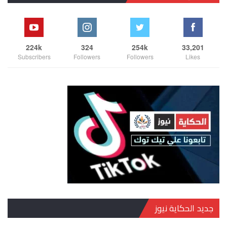
224k
324
254k
33,201
Subscribers
Followers
Followers
Likes
جديد الحكاية نيوز