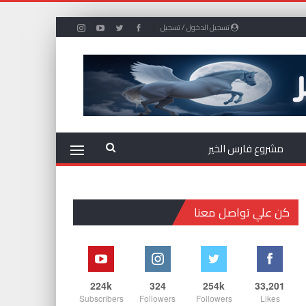
تسجيل الدخول / تسجيل
مشروع فارس الخير
كن علي تواصل معنا
224k
324
254k
33,201
Subscribers
Followers
Followers
Likes