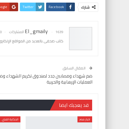
ogle+
Twitter
Facebook
شارك
El_gmaily
1639 المشاركات
0 تعليقات
كاتب صحفى بالعديد من المواقع الإلكترون
المقال السابق
ضم شهداء ومصابين جدد لصندوق تكريم الشهداء وضح
العمليات الإرهابية والحربية
قد يعجبك ايضا
اخبار مصر
الحكاية الفني