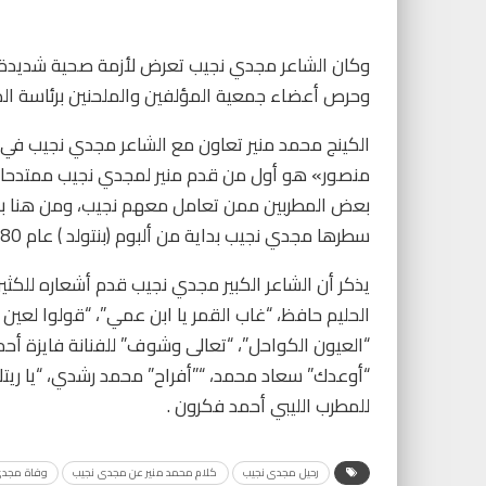
وكان الشاعر مجدي نجيب تعرض لأزمة صحية شديدة خلا
وحرص أعضاء جمعية المؤلفين والملحنين برئاسة ال
الكينج محمد منير تعاون مع الشاعر مجدي نجيب في الك
منصور» هو أول من قدم منير لمجدي نجيب ممتدحا مني
بعض المطربين ممن تعامل معهم نجيب، ومن هنا بدأ
سطرها مجدي نجيب بداية من ألبوم (بنتولد ) عام 1980 وحتى ألبوم (طعم البيوت )
يذكر أن الشاعر الكبير مجدي نجيب قدم أشعاره للكث
الحليم حافظ، “غاب القمر يا ابن عمي”، “قولوا لعين ا
“العيون الكواحل”، “تعالى وشوف” للفنانة فايزة أح
“أوعدك” سعاد محمد، “”أفراح” محمد رشدي، “يا ريت
للمطرب الليبي أحمد فكرون .
رحيل مجدى نجيب
كلام محمد منير عن مجدى نجيب
وفاة مجدى