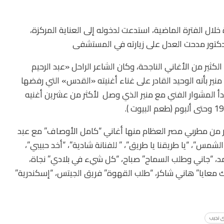
ل الفترة الماضية، استدعت لدخوله إلى العناية المركزة،
دكتور مدحت العدل على زيارته في المستشفى
ثير من الأغاني الناجحة، وكان الشاعر الراحل «عبد الرحيم
ر بأنه الوحيد القادر على غناء أغنيته «القدس» التي رفضها
 المشوار الفني مع منير الذي وصل لأكثر من عشرين أغنيه
.
ير من مطربي مصر العظام منها أغاني “كامل الأوصاف” مع عبد
لشمس”، “يا طريقنا يا طريق”، ” للفنانة شادية”، “أخد حبيبي”،
مد، “جاني وطلب السماح” صباح، “كل شيء في بلادي” نجاة،
ك معايا” هاني شاكر، “طلب القهوة” فريق الجيتس، “إسكندرية”
 نجيب