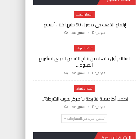
أسعار الدهب
إرتفاع الذهب فى مصر ل 90 جنيها خلال أسبوع.
Dr_alyaa
سنتين منذ
تحت الاضواء
استلام أول دفعة من نتائج الفحص الجيني لمشروع
الجينوم…
Dr_alyaa
سنتين منذ
تحت الاضواء
نظمت أكاديميةالشرطة بـ”مركز بحوث الشرطة”…
Dr_alyaa
سنتين منذ
تحميل المزيد من المشاركات
النشرة البريدية