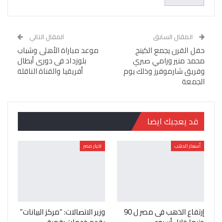
المقال السابق
المقال التالي
حفل القرن يجمع الكينج
موعد مباراة الأهلى وشباب
محمد منير ورامي صبري
بلوزداد فى دورى أبطال
وفريق شارموفرز وذلك يوم
أفريقيا والقناة الناقلة
الجمعة
قد يعجبك ايضا
أسعار الدهب
اخبار مصر
إرتفاع الذهب فى مصر ل 90
وزير الاتصالات: “مركز البيانات”