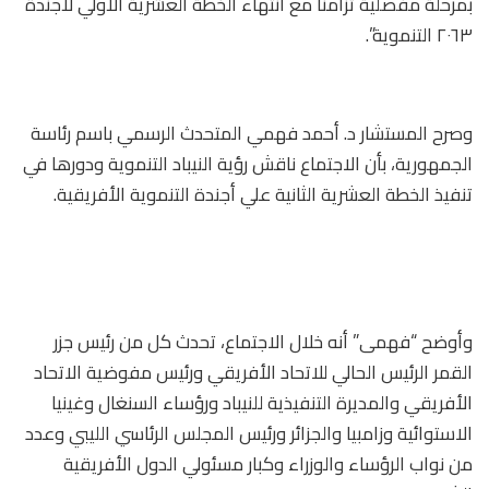
بمرحلة مفصلية تزامنًا مع انتهاء الخطة العشرية الأولي لأجندة
٢٠٦٣ التنموية”.
وصرح المستشار د. أحمد فهمي المتحدث الرسمي باسم رئاسة
الجمهورية، بأن الاجتماع ناقش رؤية النيباد التنموية ودورها في
تنفيذ الخطة العشرية الثانية علي أجندة التنموية الأفريقية.
وأوضح “فهمى” أنه خلال الاجتماع، تحدث كل من رئيس جزر
القمر الرئيس الحالي للاتحاد الأفريقي ورئيس مفوضية الاتحاد
الأفريقي والمديرة التنفيذية للنيباد ورؤساء السنغال وغينيا
الاستوائية وزامبيا والجزائر ورئيس المجلس الرئاسي الليبي وعدد
من نواب الرؤساء والوزراء وكبار مسئولي الدول الأفريقية