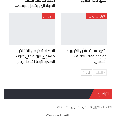
جنيها خلال أسبوع.
يقدم خدمات رقمية
للمواطنين بشكل مبسط…
أخبار عربى ودولى
اخبار مصر
بشرى سارة بشأن الكهرباء
الأرصاد تحذر من انخفاض
وموعد وقف تخفيف
مستوى الرؤية على جنوب
الأحمال.
الصعيد نتيجة نشاط الرياح
السابق
التالي
اترك رد
يجب أنت تكون
مسجل الدخول
لتضيف تعليقاً.
Connect with: