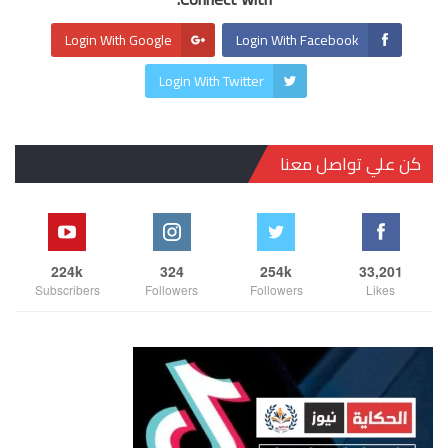
Login With Google
Login With Facebook
Login With Twitter
كن علي تواصل معنا
224k
324
254k
33,201
Subscribers
Followers
Followers
Likes