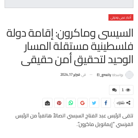
أخبار عربى ودولى
السيسى وماكرون: إقامة دولة
فلسطينية مستقلة المسار
الوحيد لتحقيق أمن حقيقى
في
فبراير 17, 2024
بواسطة
El_gmaily
1
شارك
تلقى الرئيس عبد الفتاح السيسي اتصالاً هاتفياً من الرئيس
الفرنسي “إيمانويل ماكرون”.