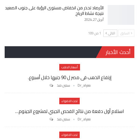
الأرصاد تحذر من انخفاض مستوى الرؤية على جنوب الصعيد
نتيجة نشاط الرياح
أبريل 27, 2024
السابق
التالي
1 من 189
أحدث الأخبار
أسعار الدهب
إرتفاع الذهب فى مصر ل 90 جنيها خلال أسبوع.
Dr_alyaa
سنتين منذ
تحت الاضواء
استلام أول دفعة من نتائج الفحص الجيني لمشروع الجينوم…
Dr_alyaa
سنتين منذ
تحت الاضواء