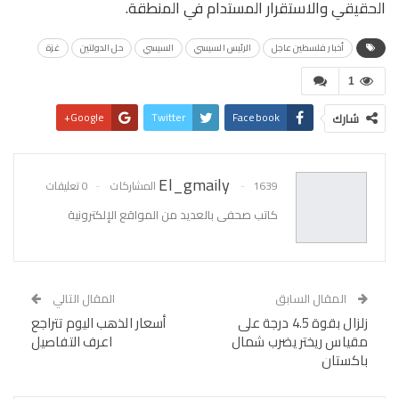
الحقيقي والاستقرار المستدام في المنطقة.
أخبار فلسطين عاجل
الرئيس السيسي
السيسي
حل الدولتين
غزة
1
Google+
Twitter
Facebook
شارك
Pinterest
WhatsApp
البريد الإلكتروني
El_gmaily
1639 المشاركات
0 تعليقات
كاتب صحفى بالعديد من المواقع الإلكترونية
المقال السابق
المقال التالي
زلزال بقوة 4.5 درجة على
أسعار الذهب اليوم تتراجع
مقياس ريختر يضرب شمال
اعرف التفاصيل
باكستان